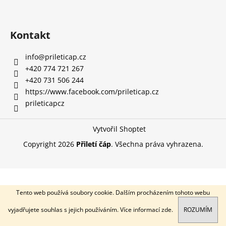
a
j
Kontakt
í
t
info
@
prileticap.cz
?
+420 774 721 267
+420 731 506 244
https://www.facebook.com/prileticap.cz
prileticapcz
HLEDAT
Vytvořil Shoptet
Copyright 2026
Přiletí čáp
. Všechna práva vyhrazena.
D
o
p
o
Tento web používá soubory cookie. Dalším procházením tohoto webu
r
vyjadřujete souhlas s jejich používáním. Více informací
zde
.
ROZUMÍM
u