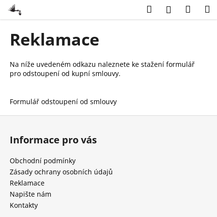
K
Přejít
Hledat
Náku
M
Přihlášení
na
o
obsah
Zpět
Zpět
košík
š
Reklamace
í
C
k
o
Na níže uvedeném odkazu naleznete ke stažení formulář
pro odstoupení od kupní smlouvy.
p
o
t
Formulář odstoupení od smlouvy
ř
Z
e
á
Informace pro vás
b
p
u
a
Obchodní podmínky
j
t
Zásady ochrany osobních údajů
e
í
Reklamace
t
Napište nám
e
Kontakty
n