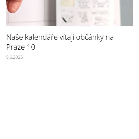
a
j
í
t
Naše kalendáře vítají občánky na
?
Praze 10
9.6.2025
HLEDAT
D
o
p
o
r
u