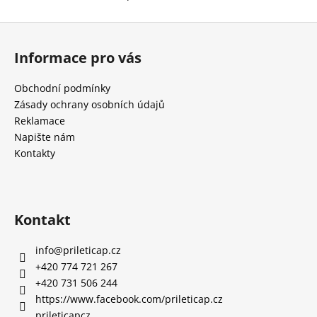
O
v
Z
l
á
á
Informace pro vás
d
p
a
a
Obchodní podmínky
c
t
Zásady ochrany osobních údajů
í
í
Reklamace
p
Napište nám
r
Kontakty
v
k
y
v
ý
Kontakt
p
i
info
@
prileticap.cz
s
+420 774 721 267
u
+420 731 506 244
https://www.facebook.com/prileticap.cz
prileticapcz