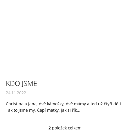
č
u
j
e
m
e
MĚSÍCE
EXTRA
PORCE
SAMOLEPEK
45
Kč
KDO JSME
24.11.2022
Christina a Jana, dvě kámošky, dvě mámy a teď už čtyři děti.
Tak to jsme my, Čapí matky, jak si řík...
2
položek celkem