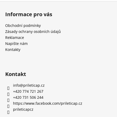
Z
a
á
j
Informace pro vás
p
í
a
t
Obchodní podmínky
t
Zásady ochrany osobních údajů
?
í
Reklamace
Napište nám
Kontakty
HLEDAT
Kontakt
D
info
@
prileticap.cz
o
+420 774 721 267
p
+420 731 506 244
o
https://www.facebook.com/prileticap.cz
r
prileticapcz
u