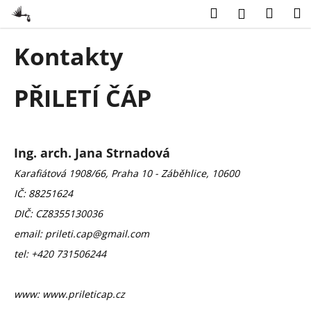
K
Přejít
Hledat
Náku
M
Přihlášení
na
o
obsah
Zpět
Zpět
košík
š
Kontakty
í
C
k
PŘILETÍ ČÁP
o
p
o
t
Ing. arch. Jana Strnadová
ř
Karafiátová 1908/66, Praha 10 - Záběhlice, 10600
e
IČ: 88251624
b
DIČ: CZ8355130036
u
j
email:
prileti.cap@gmail.com
e
tel: +420 731506244
t
e
www:
www.prileticap.cz
n